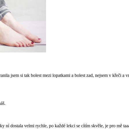
ila jsem si tak bolest mezi lopatkami a bolest zad, nejsem v křeči a v
áš.
íky ní dostala velmi rychle, po každé lekci se cítím skvěle, je pro mě t