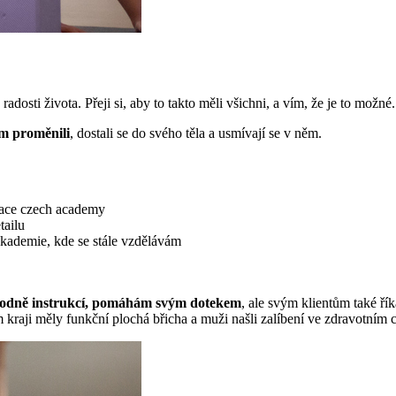
osti života. Přeji si, aby to takto měli všichni, a vím, že je to možné.
ím proměnili
, dostali se do svého těla a usmívají se v něm.
 Face czech academy
tailu
 akademie, kde se stále vzdělávám
 hodně instrukcí, pomáhám svým dotekem
, ale svým klientům také řík
raji měly funkční plochá břicha a muži našli zalíbení ve zdravotním c