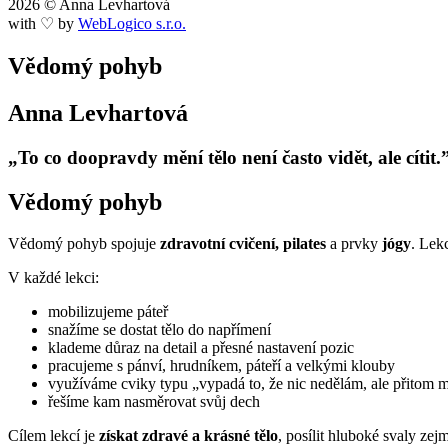
2026 © Anna Levhartová
with ♡ by
WebLogico s.r.o.
Vědomý pohyb
Anna Levhartová
„To co doopravdy mění tělo není často vidět, ale cítit.
Vědomý pohyb
Vědomý pohyb spojuje
zdravotní cvičení, pilates
a prvky
jógy
. Lek
V každé lekci:
mobilizujeme páteř
snažíme se dostat tělo do napřímení
klademe důraz na detail a přesné nastavení pozic
pracujeme s pánví, hrudníkem, páteří a velkými klouby
využíváme cviky typu „vypadá to, že nic nedělám, ale přitom
řešíme kam nasměrovat svůj dech
Cílem lekcí je
získat zdravé a krásné tělo
, posílit hluboké svaly ze