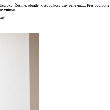
tí oko. Řešíme, obratle, křížovu kost, trny pánevní..... Přes podrobné 
pe vnímat.
alší