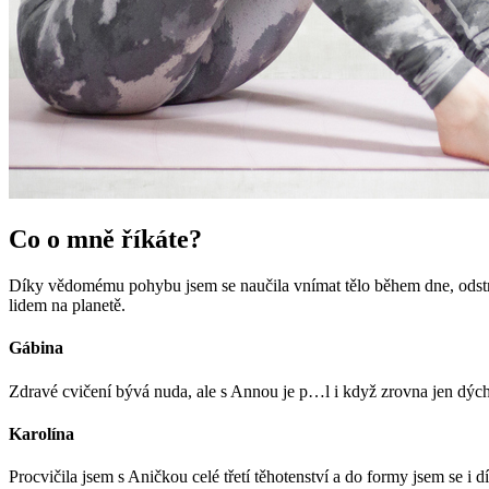
Co o mně říkáte?
Díky vědomému pohybu jsem se naučila vnímat tělo během dne, odstran
lidem na planetě.
Gábina
Zdravé cvičení bývá nuda, ale s Annou je p…l i když zrovna jen dých
Karolína
Procvičila jsem s Aničkou celé třetí těhotenství a do formy jsem se i d