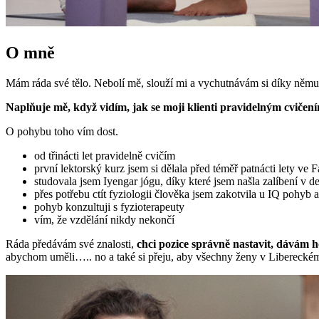
O mně
Mám ráda své tělo. Nebolí mě, slouží mi a vychutnávám si díky němu rad
Naplňuje mě, když vidím, jak se moji klienti pravidelným cvičen
O pohybu toho vím dost.
od třinácti let pravidelně cvičím
první lektorský kurz jsem si dělala před téměř patnácti lety ve
studovala jsem Iyengar jógu, díky které jsem našla zalíbení v de
přes potřebu ctít fyziologii člověka jsem zakotvila u IQ pohyb
pohyb konzultuji s fyzioterapeuty
vím, že vzdělání nikdy nekončí
Ráda předávám své znalosti,
chci pozice správně nastavit, dávám
abychom uměli….. no a také si přeju, aby všechny ženy v Libereckém k