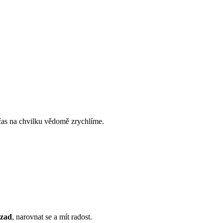
čas na chvilku vědomě zrychlíme.
 zad
, narovnat se a mít radost.