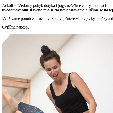
Ačkoli se Vědomý pohyb dotýká i jógy, neřešíme čakry, meditaci ani tře
uvědomováním si svého těla se do něj dostáváme a učíme se ho lé
Využíváme pomůcek: ručníky, Sbally, pěnové válce, ježky, bločky a d
Cvičíme naboso.