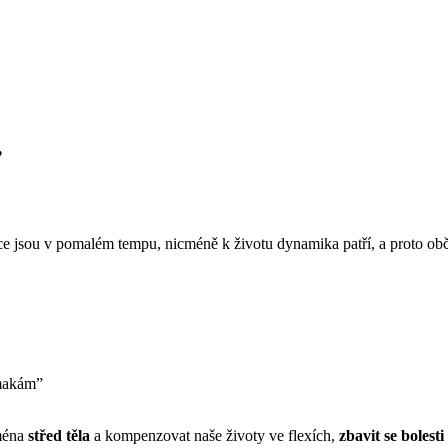
”
ce jsou v pomalém tempu, nicméně k životu dynamika patří, a proto ob
 makám”
jména
střed těla
a kompenzovat naše životy ve flexích,
zbavit se bolesti