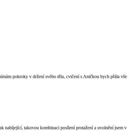
nímám pokroky v držení svého těla, cvičení s Aničkou bych přála vše
aaak nabíjející, takovou kombinaci posílení protažení a uvolnění jsem v